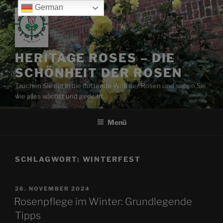
Zum
German
Inhalt
springen
HERITAGE ROSES – DIE
SCHÖNHEIT DER ROSEN
Tauchen Sie ein in die duftende Welt der Rosen und sehen Sie
wie alles wächst und gedeiht.
Menü
SCHLAGWORT:
WINTERFEST
VERÖFFENTLICHT
26. NOVEMBER 2024
AM
Rosenpflege im Winter: Grundlegende
Tipps