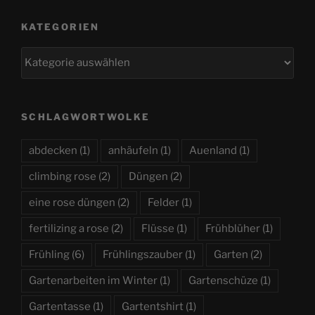
KATEGORIEN
Kategorien
SCHLAGWORTWOLKE
abdecken
(1)
anhäufeln
(1)
Auenland
(1)
climbing rose
(2)
Düngen
(2)
eine rose düngen
(2)
Felder
(1)
fertilizing a rose
(2)
Flüsse
(1)
Frühblüher
(1)
Frühling
(6)
Frühlingszauber
(1)
Garten
(2)
Gartenarbeiten im Winter
(1)
Gartenschüze
(1)
Gartentasse
(1)
Gartentshirt
(1)