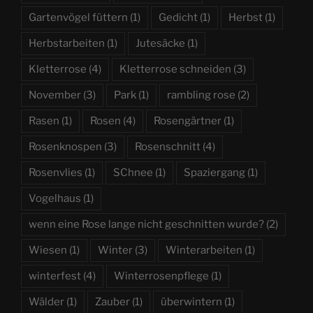
Gartenvögel füttern
(1)
Gedicht
(1)
Herbst
(1)
Herbstarbeiten
(1)
Jutesäcke
(1)
Kletterrose
(4)
Kletterrose schneiden
(3)
November
(3)
Park
(1)
rambling rose
(2)
Rasen
(1)
Rosen
(4)
Rosengärtner
(1)
Rosenknospen
(3)
Rosenschnitt
(4)
Rosenvlies
(1)
SChnee
(1)
Spaziergang
(1)
Vogelhaus
(1)
wenn eine Rose lange nicht geschnitten wurde?
(2)
Wiesen
(1)
Winter
(3)
Winterarbeiten
(1)
winterfest
(4)
Winterrosenpflege
(1)
Wälder
(1)
Zauber
(1)
überwintern
(1)