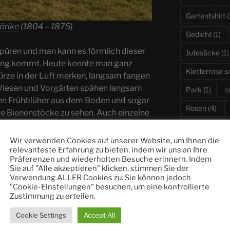
Gartentshirt
(
örike
(1804 – 1875)
Gedicht
(1)
u spüren und man kann es förmlich dieser
Jutesäcke
(1)
hling kommt. Heute konnte man ganz
Kletterrose 
Würze in der Luft merken, langsam fangen
n Wiesen und Vorgärten spähen langsam
Park
(1)
r
ren Frühblüher aus dem Boden und sogar
Rosen
(4)
e Bienenstöcke zu sehen. Auch einzelne
aben sich am heutigen Tage die Ehre
Rosenknosp
r. Sicherlich wird es noch ein paar kalte
Wir verwenden Cookies auf unserer Website, um Ihnen die
Rosenvlies
(1
und nach ihm der Sommer, lassen sich
relevanteste Erfahrung zu bieten, indem wir uns an Ihre
Präferenzen und wiederholten Besuche erinnern. Indem
n Sie zusammen mit Heritage Roses
Spaziergang
(
Sie auf "Alle akzeptieren" klicken, stimmen Sie der
mal gelb wird, bevor das Grün hervortritt
Verwendung ALLER Cookies zu. Sie können jedoch
wenn eine Ros
 im Mai / Juni vorbereitet.
"Cookie-Einstellungen" besuchen, um eine kontrollierte
wurde?
(2)
Zustimmung zu erteilen.
Wiesen
(1)
Cookie Settings
Accept All
winterfest
(4)