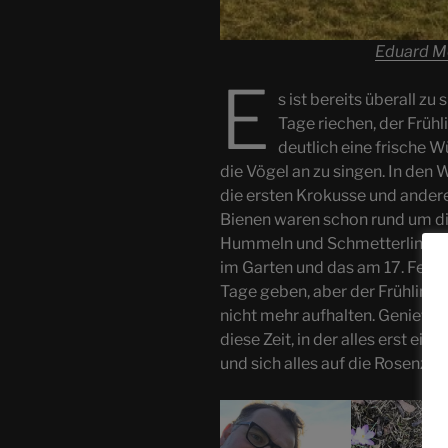
Eduard M
E
s ist bereits überall z
Tage riechen, der Frü
deutlich eine frische 
die Vögel an zu singen. In de
die ersten Krokusse und ande
Bienen waren schon rund um di
Hummeln und Schmetterlinge g
im Garten und das am 17. Februa
Tage geben, aber der Frühling 
nicht mehr aufhalten. Genieße
diese Zeit, in der alles erst ein
und sich alles auf die Rosenzeit