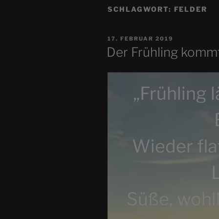
SCHLAGWORT:
FELDER
VERÖFFENTLICHT
17. FEBRUAR 2019
AM
Der Frühling kommt! 
„Frühling 
Wieder fla
Süße, wohl