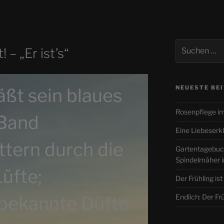
Suche
– „Er ist’s“
nach:
NEUESTE BE
läßt sein blaues
Rosenpflege im
Band
Eine Liebeserkl
ttern durch die
Gartentagebuc
Spindelmäher i
Lüfte;
Der Frühling ist
bekannte Düfte
Endlich: Der Früh