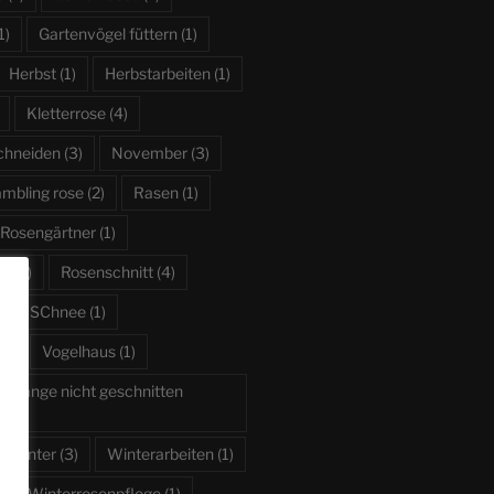
1)
Gartenvögel füttern
(1)
Herbst
(1)
Herbstarbeiten
(1)
Kletterrose
(4)
schneiden
(3)
November
(3)
ambling rose
(2)
Rasen
(1)
Rosengärtner
(1)
en
(3)
Rosenschnitt
(4)
)
SChnee
(1)
1)
Vogelhaus
(1)
e lange nicht geschnitten
Winter
(3)
Winterarbeiten
(1)
Winterrosenpflege
(1)