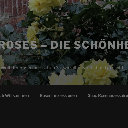
ROSES – DIE SCHÖNH
e Welt der Rosen und sehen Sie wie alles wächst und gedeiht.
ich Willkommen
Rosenimpressionen
Shop Rosenacessoire