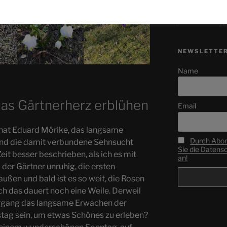
Wälder
(1)
NEWSLETTE
Name
 das Gärtnerherz erblühen
Email
“ hat Eduard Mörike, das langsame
Durch Abon
und die damit verbundene Sehnsucht
Sie die Datens
it besser beschrieben, als ich es mit
an!
er Gärtner unruhig, die ersten
ußen und bald ist es so weit, die Rosen
 das dauert noch eine Weile. Derweil
ergang das langsame Erwachen der
stag sein, um etwas Schönes zu erleben?