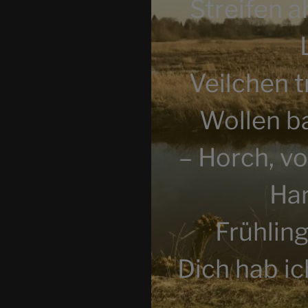
Streifen a
Veilchen 
Wollen b
– Horch, vo
Har
Frühling,
Dich hab i