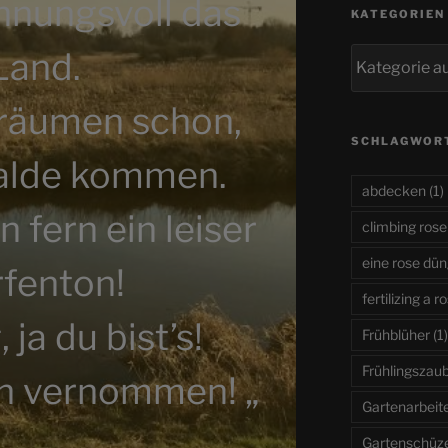
hnungsvoll das
KATEGORIEN
Land.
Kategorien
träumen schon,
SCHLAGWOR
alde kommen.
abdecken
(1)
n fern ein leiser
climbing rose
eine rose dü
fenton!
fertilizing a r
 ja du bist’s!
Frühblüher
(1)
Frühlingszau
ch vernommen! „
Gartenarbeit
Gartenschüz