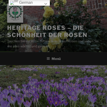
Zum
German
Inhalt
springen
HERITAGE ROSES – DIE
SCHÖNHEIT DER ROSEN
Tauchen Sie ein in die duftende Welt der Rosen und sehen Sie
wie alles wächst und gedeiht.
Menü