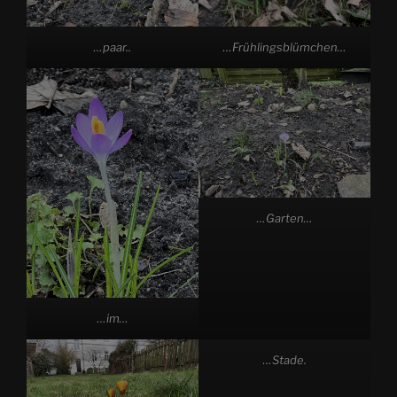
…paar..
…Frühlingsblümchen…
…Garten…
…im…
…Stade.