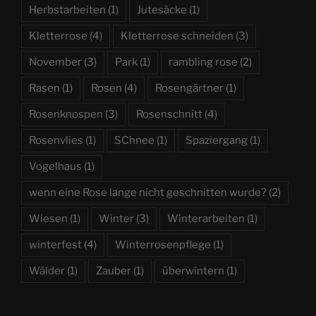
Herbstarbeiten
(1)
Jutesäcke
(1)
Kletterrose
(4)
Kletterrose schneiden
(3)
November
(3)
Park
(1)
rambling rose
(2)
Rasen
(1)
Rosen
(4)
Rosengärtner
(1)
Rosenknospen
(3)
Rosenschnitt
(4)
Rosenvlies
(1)
SChnee
(1)
Spaziergang
(1)
Vogelhaus
(1)
wenn eine Rose lange nicht geschnitten wurde?
(2)
Wiesen
(1)
Winter
(3)
Winterarbeiten
(1)
winterfest
(4)
Winterrosenpflege
(1)
Wälder
(1)
Zauber
(1)
überwintern
(1)