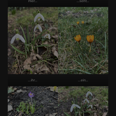
Hier…
…seht…
…ihr…
…ein…