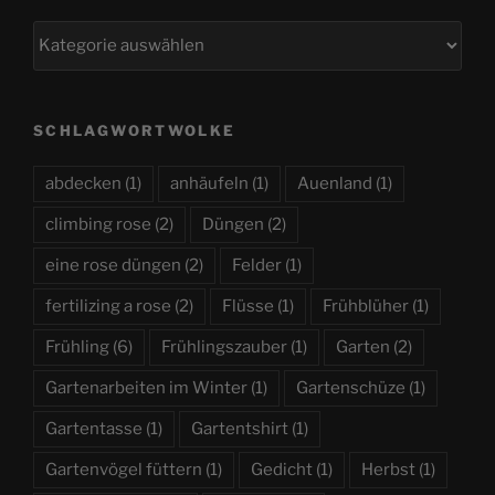
Kategorien
SCHLAGWORTWOLKE
abdecken
(1)
anhäufeln
(1)
Auenland
(1)
climbing rose
(2)
Düngen
(2)
eine rose düngen
(2)
Felder
(1)
fertilizing a rose
(2)
Flüsse
(1)
Frühblüher
(1)
Frühling
(6)
Frühlingszauber
(1)
Garten
(2)
Gartenarbeiten im Winter
(1)
Gartenschüze
(1)
Gartentasse
(1)
Gartentshirt
(1)
Gartenvögel füttern
(1)
Gedicht
(1)
Herbst
(1)