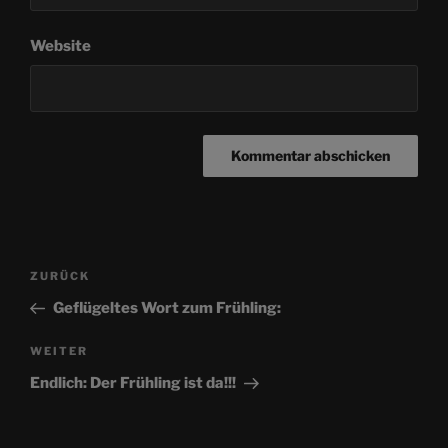
Website
Beitragsnavigation
Vorheriger
ZURÜCK
Beitrag
Geflügeltes Wort zum Frühling:
Nächster
WEITER
Beitrag
Endlich: Der Frühling ist da!!!