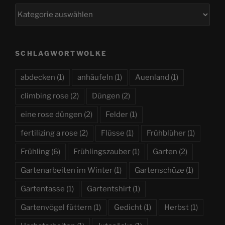
Kategorien
SCHLAGWORTWOLKE
abdecken
(1)
anhäufeln
(1)
Auenland
(1)
climbing rose
(2)
Düngen
(2)
eine rose düngen
(2)
Felder
(1)
fertilizing a rose
(2)
Flüsse
(1)
Frühblüher
(1)
Frühling
(6)
Frühlingszauber
(1)
Garten
(2)
Gartenarbeiten im Winter
(1)
Gartenschüze
(1)
Gartentasse
(1)
Gartentshirt
(1)
Gartenvögel füttern
(1)
Gedicht
(1)
Herbst
(1)