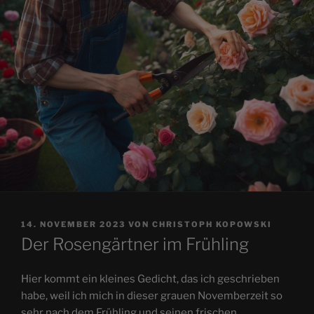
VERÖFFENTLICHT
14. NOVEMBER 2023
VON
CHRISTOPH KOPOWSKI
AM
Der Rosengärtner im Frühling
Hier kommt ein kleines Gedicht, das ich geschrieben
habe, weil ich mich in dieser grauen Novemberzeit so
sehr nach dem Frühling und seinen frischen,