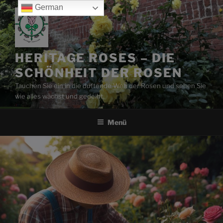
Zum
German
Inhalt
springen
HERITAGE ROSES – DIE
SCHÖNHEIT DER ROSEN
Tauchen Sie ein in die duftende Welt der Rosen und sehen Sie
wie alles wächst und gedeiht.
Menü