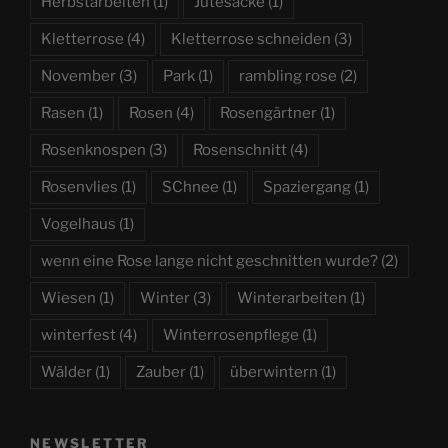
Herbstarbeiten
(1)
Jutesäcke
(1)
Kletterrose
(4)
Kletterrose schneiden
(3)
November
(3)
Park
(1)
rambling rose
(2)
Rasen
(1)
Rosen
(4)
Rosengärtner
(1)
Rosenknospen
(3)
Rosenschnitt
(4)
Rosenvlies
(1)
SChnee
(1)
Spaziergang
(1)
Vogelhaus
(1)
wenn eine Rose lange nicht geschnitten wurde?
(2)
Wiesen
(1)
Winter
(3)
Winterarbeiten
(1)
winterfest
(4)
Winterrosenpflege
(1)
Wälder
(1)
Zauber
(1)
überwintern
(1)
NEWSLETTER