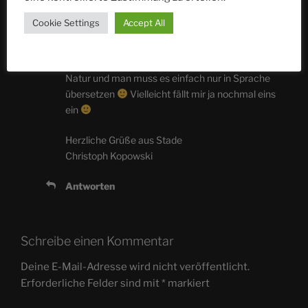
17. NOVEMBER 2023 UM 15:19 UHR
Cookie Settings
Accept All
Danke schön
Es macht Spaß und ich habe
Freude, die Erlebnisse in der Natur so zu
verarbeiten. Alles wirklich schöne kommt aus der
Natur und man muss es einfach nur in Sprache
übersetzen
Vielleicht fällt mir ja nochmal eins
ein
Herzliche Grüße aus Stade
Christoph Kopowski
Antworten
Schreibe einen Kommentar
Deine E-Mail-Adresse wird nicht veröffentlicht.
Erforderliche Felder sind mit
*
markiert