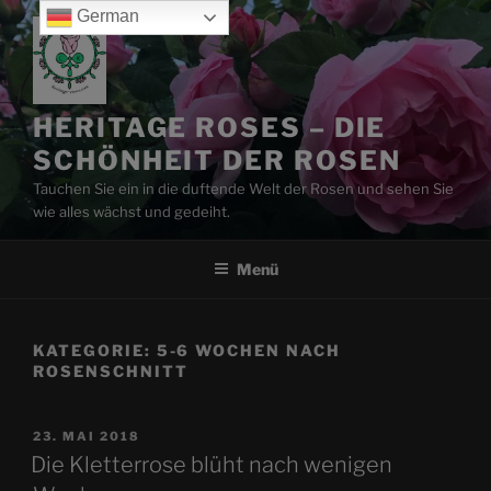
Zum
German
Inhalt
springen
HERITAGE ROSES – DIE
SCHÖNHEIT DER ROSEN
Tauchen Sie ein in die duftende Welt der Rosen und sehen Sie
wie alles wächst und gedeiht.
Menü
KATEGORIE:
5-6 WOCHEN NACH
ROSENSCHNITT
VERÖFFENTLICHT
23. MAI 2018
AM
Die Kletterrose blüht nach wenigen