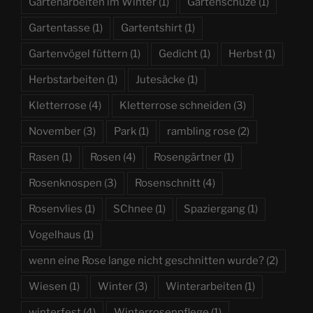
Gartenarbeiten im Winter
(1)
Gartenschüze
(1)
Gartentasse
(1)
Gartentshirt
(1)
Gartenvögel füttern
(1)
Gedicht
(1)
Herbst
(1)
Herbstarbeiten
(1)
Jutesäcke
(1)
Kletterrose
(4)
Kletterrose schneiden
(3)
November
(3)
Park
(1)
rambling rose
(2)
Rasen
(1)
Rosen
(4)
Rosengärtner
(1)
Rosenknospen
(3)
Rosenschnitt
(4)
Rosenvlies
(1)
SChnee
(1)
Spaziergang
(1)
Vogelhaus
(1)
wenn eine Rose lange nicht geschnitten wurde?
(2)
Wiesen
(1)
Winter
(3)
Winterarbeiten
(1)
winterfest
(4)
Winterrosenpflege
(1)