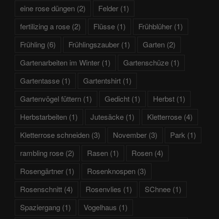
eine rose düngen
(2)
Felder
(1)
fertilizing a rose
(2)
Flüsse
(1)
Frühblüher
(1)
Frühling
(6)
Frühlingszauber
(1)
Garten
(2)
Gartenarbeiten im Winter
(1)
Gartenschüze
(1)
Gartentasse
(1)
Gartentshirt
(1)
Gartenvögel füttern
(1)
Gedicht
(1)
Herbst
(1)
Herbstarbeiten
(1)
Jutesäcke
(1)
Kletterrose
(4)
Kletterrose schneiden
(3)
November
(3)
Park
(1)
rambling rose
(2)
Rasen
(1)
Rosen
(4)
Rosengärtner
(1)
Rosenknospen
(3)
Rosenschnitt
(4)
Rosenvlies
(1)
SChnee
(1)
Spaziergang
(1)
Vogelhaus
(1)