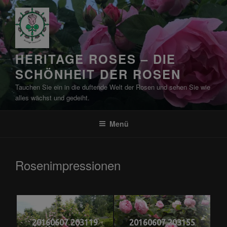
Zum
Inhalt
springen
HERITAGE ROSES – DIE
SCHÖNHEIT DER ROSEN
Tauchen Sie ein in die duftende Welt der Rosen und sehen Sie wie
alles wächst und gedeiht.
Menü
Rosenimpressionen
20160607 203119
20160607 203155