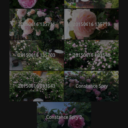
20150616 135711
20150616 135719
20150616 135703
20150616 103548
20150616 103543
Constance Spry
Constance Spry 2