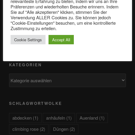
relevanteste Erfahrung zu bieten, indem wir uns an Ihre
Präferenzen und wiederholten Besuche erinnern. Indem
Gartentagebuch vom 04.05.2024: Der Spindelmäher in
Sie auf "Alle akzeptieren" klicken, stimmen Sie der
Verwendung ALLER Cookies zu. Sie können jedoch
Aktion
"Cookie-Einstellungen" besuchen, um eine kontrollierte
Zustimmung zu erteilen.
Der Frühling ist da
Cookie Settings
Accept All
Endlich: Der Frühling ist da!!!
KATEGORIEN
Kategorien
SCHLAGWORTWOLKE
abdecken
(1)
anhäufeln
(1)
Auenland
(1)
climbing rose
(2)
Düngen
(2)