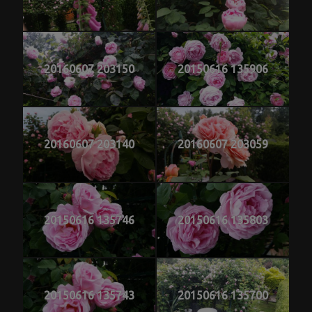
20160607 203150
20150616 135906
20160607 203140
20160607 203059
20150616 135746
20150616 135803
20150616 135743
20150616 135700